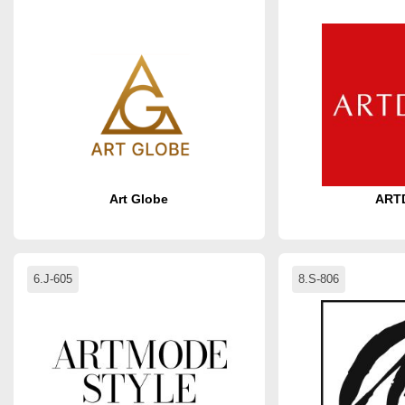
Art Globe
ART
6.J-605
8.S-806