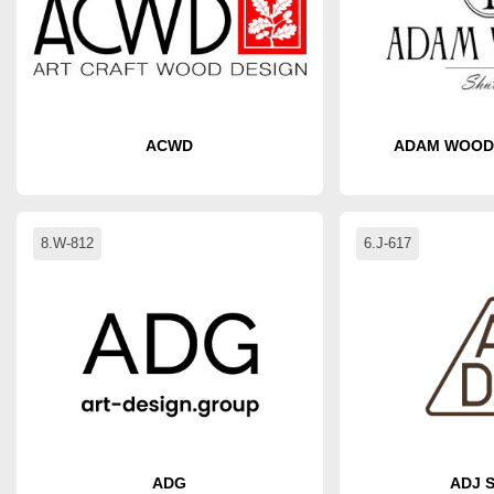
ACWD
ADAM WOOD
8.W-812
6.J-617
ADG
ADJ 