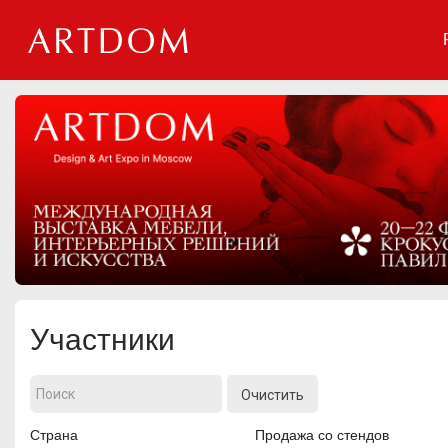
Мероприятия
Организации
О сервисе
Организациям
Контакты
Организаторам
СПРАВКА
Участники
Посетителям
Очистить
Страна
Продажа со стендов