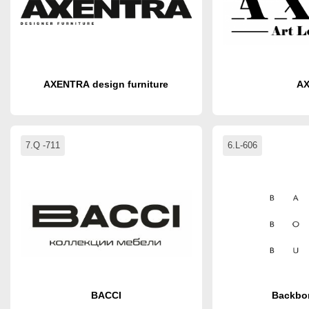
AXENTRA design furniture
AX
7.Q -711
6.L-606
BACCI
Backbo