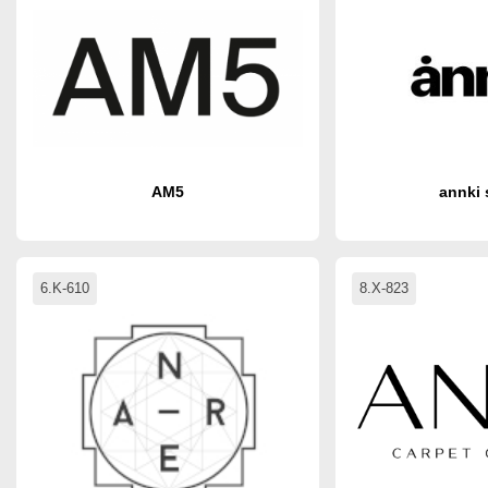
AM5
annki 
6.K-610
8.X-823