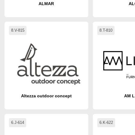
ALMAR
AL
8.V-815
8.T-810
Altezza outdoor concept
AM L
6.J-614
6.K-622