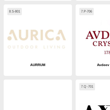
8.S-801
7.P-706
AURRUM
Avdeev 
7.Q -701