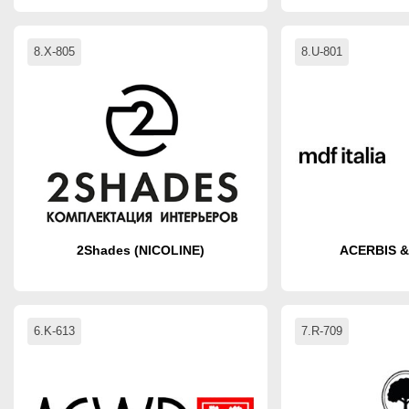
8.X-805
8.U-801
2Shades (NICOLINE)
ACERBIS & 
6.K-613
7.R-709