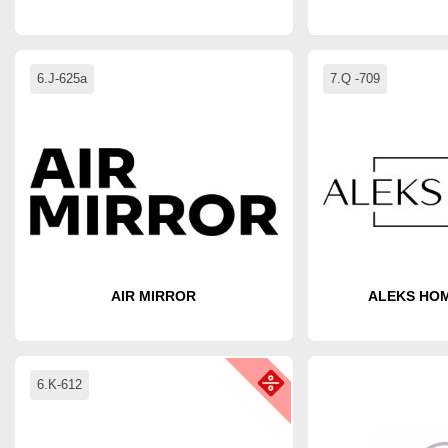
6.J-625a
7.Q -709
AIR MIRROR
ALEKS HOME
6.K-612