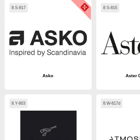
8.S-817
8.S-815
Asko
Aster 
8.Y-803
8.W-817d