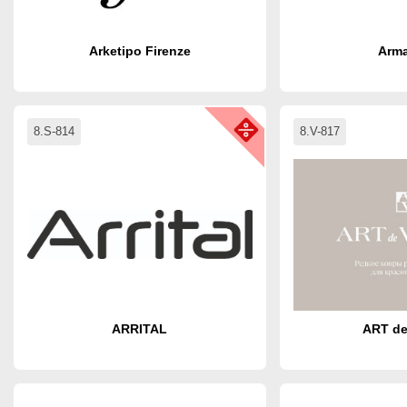
Arketipo Firenze
Arma
8.S-814
8.V-817
ARRITAL
ART de