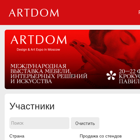
Мероприятия
Организации
О сервисе
Организациям
Контакты
Организаторам
СПРАВКА
Участники
Посетителям
Очистить
Страна
Продажа со стендов