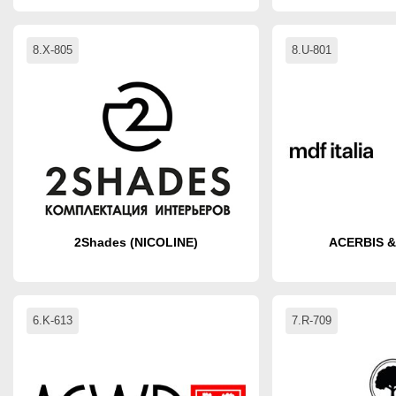
8.X-805
8.U-801
2Shades (NICOLINE)
ACERBIS & 
6.K-613
7.R-709