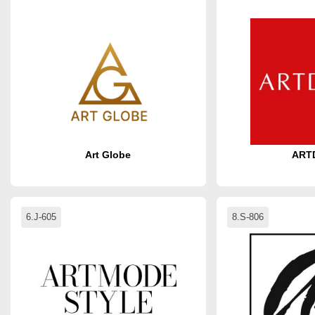
Art Globe
ART
6.J-605
8.S-806