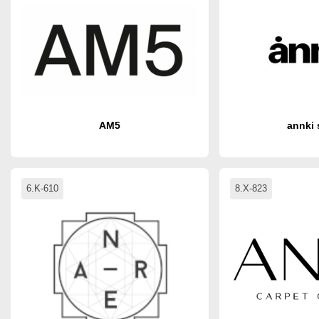
AM5
annki 
6.K-610
8.X-823