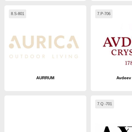
8.S-801
7.P-706
AURRUM
Avdeev 
7.Q -701