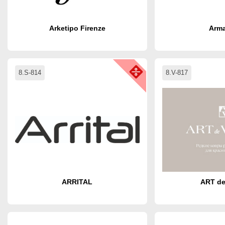
Arketipo Firenze
Arma
8.S-814
8.V-817
ARRITAL
ART de