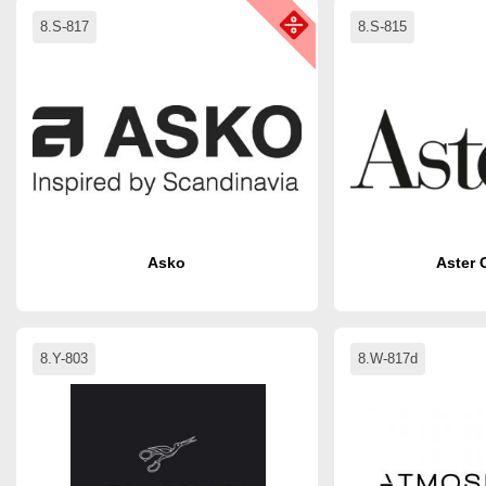
8.S-817
8.S-815
Asko
Aster 
8.Y-803
8.W-817d