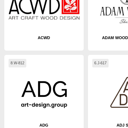
ACWD
ADAM WOOD
8.W-812
6.J-617
ADG
ADJ 