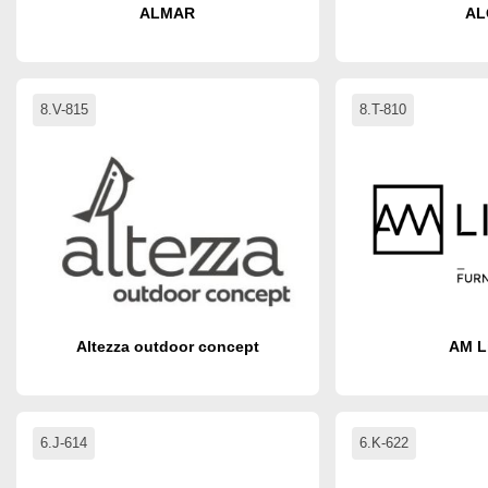
ALMAR
AL
8.V-815
8.T-810
Altezza outdoor concept
AM L
6.J-614
6.K-622