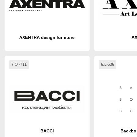
AXENTRA design furniture
AX
7.Q -711
6.L-606
BACCI
Backbo