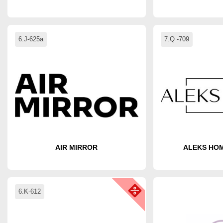
6.J-625a
7.Q -709
AIR MIRROR
ALEKS HOME
6.K-612