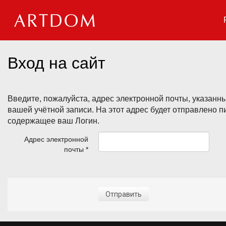
Мероприятия
Вход на сайт
Организации
О сервисе
Введите, пожалуйста, адрес электронной почты, указанн
Организациям
вашей учётной записи. На этот адрес будет отправлено п
содержащее ваш Логин.
Контакты
Адрес электронной
Организаторам
почты
*
СПРАВКА
Посетителям
Отправить