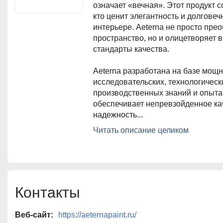
означает «вечная». Этот продукт с
кто ценит элегантность и долговеч
интерьере. Aeterna не просто пре
пространство, но и олицетворяет 
стандарты качества.
Aeterna разработана на базе мощ
исследовательских, технологическ
производственных знаний и опыта,
обеспечивает непревзойденное ка
надежность...
Мы рады представить новую краск
Читать описание целиком
([Этэ́рна]), название которой в пе
означает «вечная». Этот продукт с
кто ценит элегантность и долговеч
интерьере. Aeterna не просто пре
пространство, но и олицетворяет 
Контакты
стандарты качества.
Aeterna разработана на базе мощ
Веб-сайт:
https://aeternapaint.ru/