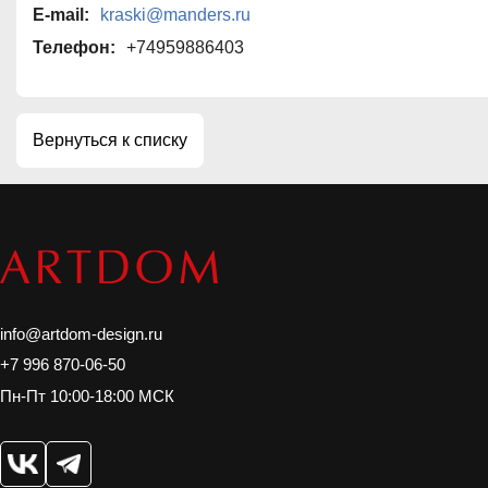
исследовательских, технологическ
E-mail:
kraski@manders.ru
производственных знаний и опыта,
Телефон:
+74959886403
обеспечивает непревзойденное ка
надежность. Благодаря итальянск
бренда и собственным лаборатор
доступ к передовым химическим 
Вернуться к списку
технологиям, что позволяет нам г
долговечность, насыщенность цвет
применении, которые соответств
высоким мировым стандартам.
Aeterna идеально подходит для тех
высокие стандарты и элегантность
выводит декор на совершенно но
гордимся, что удалось создать про
info@artdom-design.ru
уровня в России. Уже сегодня он 
конкуренцию ведущим европейски
+7 996 870-06-50
Инновационная формула Aeterna 
Пн-Пт 10:00-18:00 МСК
насыщенные и глубокие цвета, ко
яркими даже с течением времени. 
заключается в легкости нанесения
высыхание экономит ваше время. 