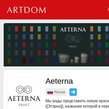
Мероприятия
Организации
О сервисе
Организациям
Контакты
Организаторам
Aeterna
СПРАВКА
Посетителям
Россия
Мы рады представить новую краск
([Этэ́рна]), название которой в пе