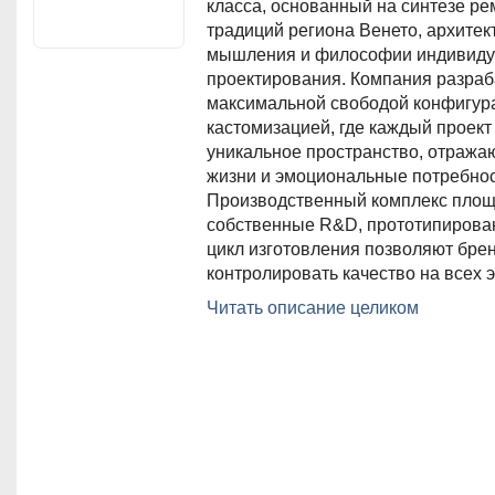
класса, основанный на синтезе р
традиций региона Венето, архитек
мышления и философии индивиду
проектирования. Компания разраб
максимальной свободой конфигура
кастомизацией, где каждый проект 
уникальное пространство, отража
жизни и эмоциональные потребнос
Производственный комплекс площа
собственные R&D, прототипирова
цикл изготовления позволяют бре
контролировать качество на всех эт
The Cut — это итальянский бренд 
Читать описание целиком
класса, основанный на синтезе р
традиций региона Венето, архитек
мышления и философии индивиду
проектирования. Компания разраб
максимальной свободой конфигура
кастомизацией, где каждый проект 
уникальное пространство, отража
жизни и эмоциональные потребнос